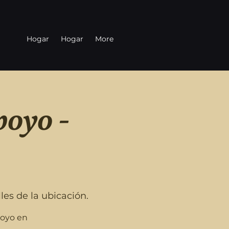
Hogar
Hogar
More
poyo -
es de la ubicación.
poyo en