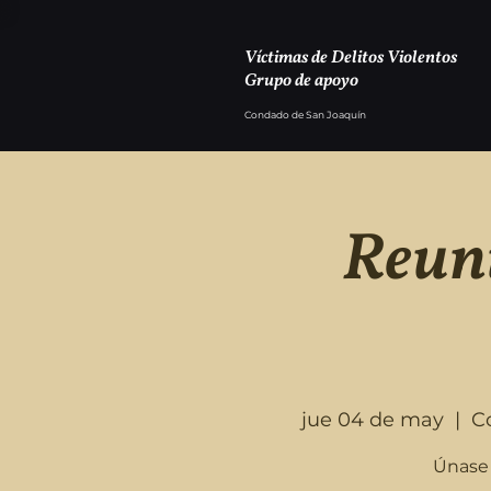
Víctimas de Delitos Violentos
Grupo de apoyo
Condado de San Joaquín
Reuni
jue 04 de may
  |  
C
Únase 