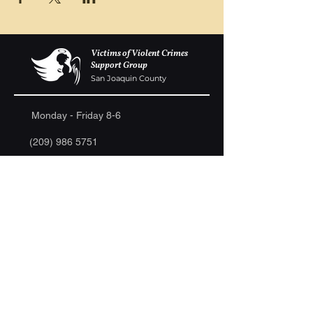
Victims of Violent Crimes
Support Group
San Joaquin County
Monday - Friday 8-6
(209) 986 5751
VOVCofSJC@gmail.com
P.O. Box 5091 Stockton CA 95205
Las donaciones se aceptan con mucho gusto.
Estamos registrados como 501c-3.
Continuamente se llevan a cabo eventos de
recaudación de fondos continuos para recaudar
dinero para construir un muro conmemorativo
en el Centro de eventos Weber Point, para