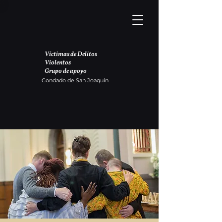
Víctimas de Delitos
Violentos
Grupo de apoyo
Condado de San Joaquín